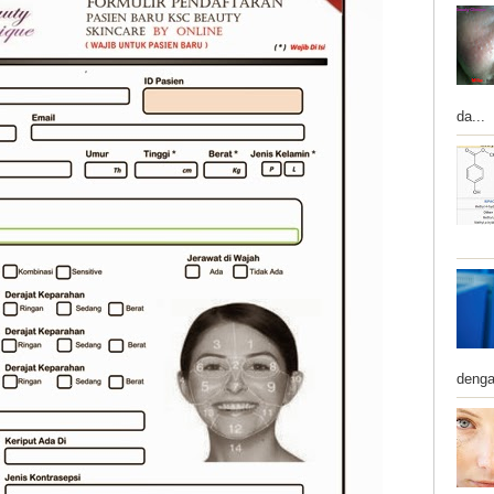
da...
denga