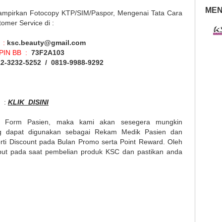
MEN
mpirkan Fotocopy KTP/SIM/Paspor, Mengenai Tata Cara
omer Service di :
 :
ksc.beauty@gmail.com
PIN BB :
73F2A103
2-3232-5252 / 0819-9988-9292
u :
KLIK DISINI
i Form Pasien, maka kami akan sesegera mungkin
g dapat digunakan sebagai Rekam Medik Pasien dan
rti Discount pada Bulan Promo serta Point Reward. Oleh
ebut pada saat pembelian produk KSC dan pastikan anda