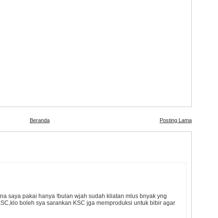
Beranda
Posting Lama
a saya pakai hanya !bulan wjah sudah kliatan mlus bnyak yng
 KSC,klo boleh sya sarankan KSC jga memproduksi untuk bibir agar