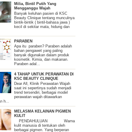
Milia, Bintil Putih Yang
Mengganggu Wajah
Banyak keluhan pasien di KSC
Beauty Clinique tentang munculnya
bintik-bintik ( bintil-bahasa jawa )
kecil di sekitar mata, hidung dan
PARABEN
Apa itu paraben? Paraben adalah
bahan pengawet yang paling
banyak digunakan dalam produk
kosmetik. Kimia, dan makanan.
Paraben adal...
4 TAHAP UNTUK PERAWATAN DI
KSC BEAUTY CLINIQUE
Dear All, Klinik Perawatan Wajah
saat ini sepertinya sudah menjadi
trend tersendiri, berbagai model
perawatan wajah ditawarkan
n h...
MELASMA KELAINAN PIGMEN
KULIT
PENDAHULUAN Warna
kulit manusia di tentukan oleh
berbagai pigmen. Yang berperan