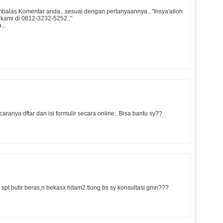
mbalas Komentar anda...sesuai dengan pertanyaannya..."Insya'alloh
e kami di 0812-3232-5252.."
..
caranya dftar dan isi formulir secara online.. Bisa bantu sy??
 spt butir beras,n bekasx hitam2 tlong bs sy konsultasi gmn???