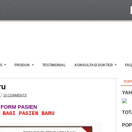
»
»
»
S
PRODUK
TESTIMONIAL
KONSULTASI DOKTER
FAQ
POP
ru
YAH
10 COMMENTS
FORM PASIEN
TOT
 BAGI PASIEN BARU
POP