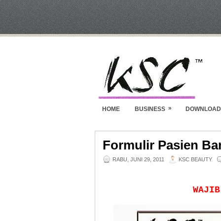
»
HOME
BUSINESS
DOWNLOAD
Formulir Pasien Ba
RABU, JUNI 29, 2011
KSC BEAUTY
WAJIB