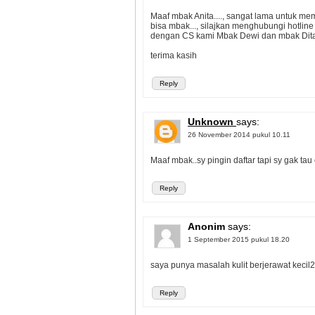
Maaf mbak Anita...., sangat lama untuk me
bisa mbak..., silajkan menghubungi hotlin
dengan CS kami Mbak Dewi dan mbak Dita.
terima kasih
Reply
Unknown
says:
26 November 2014 pukul 10.11
Maaf mbak..sy pingin daftar tapi sy gak tau 
Reply
Anonim
says:
1 September 2015 pukul 18.20
saya punya masalah kulit berjerawat kecil2
Reply