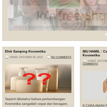
This is default featured slide 1 title
This is default featured slide 2 title
Go to Blogger edit html and find these sentences.Now replace these sent
Go to Blogger edit html and find these sentences.Now replace these sent
Premiumbloggertemplates.com.
Premiumbloggertemplates.com.
4
5
Efek Samping Kosmetika
IBU HAMIL : Ca
Kosmetika
SENIN, OKTOBER 08, 2012
NO COMMENTS
JUMAT, OKTOBE
COMMENTS
Seperti diketahui bahwa perkembangan
Kosmetika sangatlah cepat dan beragam,
8 CARA AMAN 